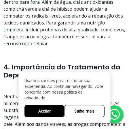
dentro para fora. Além da água, chás antioxidantes
como chá verde e chá de hibisco podem ajudar a
combater os radicais livres, acelerando a reparação dos
tecidos danificados. Para garantir uma nutrição
completa, incluir proteínas de alta qualidade, como ovos,
frango e carne magra, também é essencial para a
reconstrução celular.
4. Importância do Tratamento da
Dependência Química
Usamos cookies para melhorar sua
experiencia. Ao continuar navegando, voce
concorda com nossa politica de
Nenhum tratamento dermatológico ou mudança
privacidade.
alimentar será eficaz se o uso de drogas continuar. As
substâncias químicas impedem que o organismo se
Aceitar
Saiba mais
regenere, tornando impossível a recuperação total da
pele. Além dos danos visíveis, as drogas comprometem a