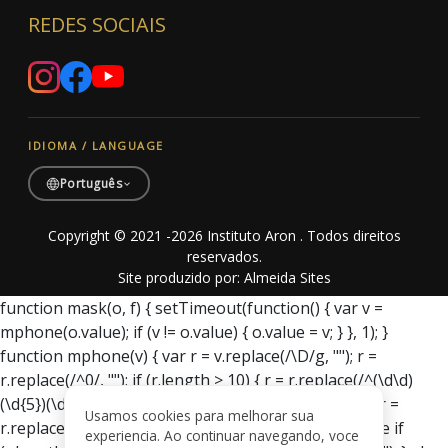
REDES SOCIAIS
IDIOMA / LANGUAGE
Português
Copyright © 2021 -2026 Instituto Aron . Todos direitos
reservados.
Site produzido por:
Almeida Sites
function mask(o, f) { setTimeout(function() { var v =
mphone(o.value); if (v != o.value) { o.value = v; } }, 1); }
function mphone(v) { var r = v.replace(/\D/g, ""); r =
r.replace(/^0/, ""); if (r.length > 10) { r = r.replace(/^(\d\d)
(\d{5})(\d{4}).*/, "($1)$2-$3"); } else if (r.length > 5) { r =
Usamos cookies para melhorar sua
r.replace(/^(\d\d)(\d{4})(\d{0,4}).*/, "($1)$2-$3"); } else if
experiencia. Ao continuar navegando, voce