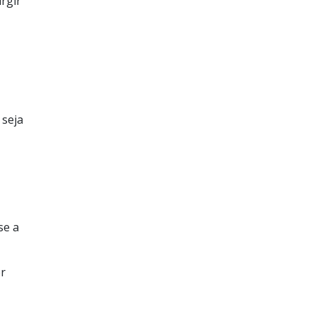
urgir
 seja
se a
er