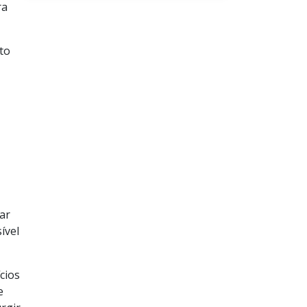
ra
to
ar
ível
cios
e