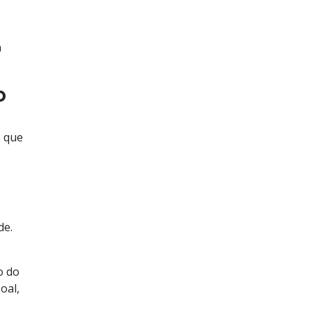
a
o
o que
de.
o do
oal,