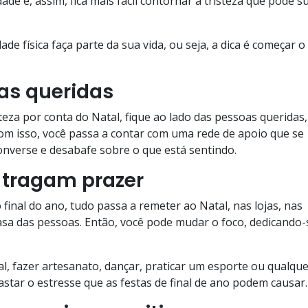
de e, assim, fica mais fácil contornar a tristeza que pode s
dade física faça parte da sua vida, ou seja, a dica é começar o
as queridas
teza por conta do Natal, fique ao lado das pessoas queridas,
 Com isso, você passa a contar com uma rede de apoio que se
onverse e desabafe sobre o que está sentindo.
 tragam prazer
inal do ano, tudo passa a remeter ao Natal, nas lojas, nas
asa das pessoas. Então, você pode mudar o foco, dedicando-
al, fazer artesanato, dançar, praticar um esporte ou qualqu
fastar o estresse que as festas de final de ano podem causar.