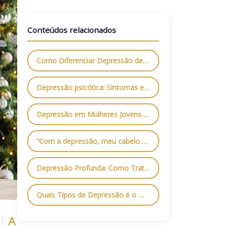
Conteúdos relacionados
Como Diferenciar Depressão de Tristeza
Depressão psicótica: Sintomas e tratamentos
Depressão em Mulheres Jovens no Brasil: Um Olhar Profundo para o Setembro Amarelo
“Com a depressão, meu cabelo caiu todo, tive alopecia”, conta influenciadora
Depressão Profunda: Como Tratar a Doença?
Quais Tipos de Depressão é o Mais Grave?
A