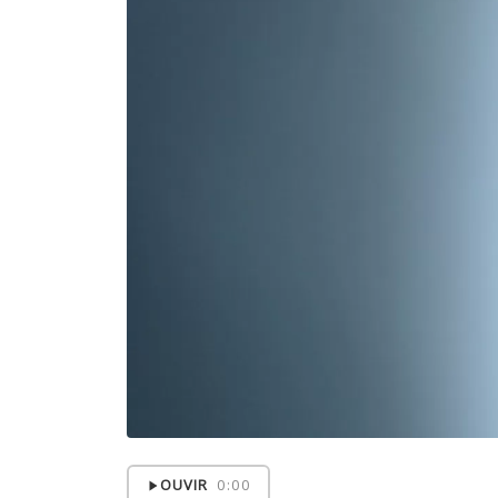
OUVIR
0:00