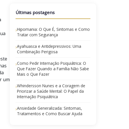
Últimas postagens
a
Hipomania: O Que É, Sintomas e Como
›
sua
Tratar com Segurança
Ayahuasca e Antidepressivos: Uma
›
Combinação Perigosa
este
Como Pedir Internação Psiquiátrica: O
›
mas
Que Fazer Quando a Família Não Sabe
da
Mais o Que Fazer
ir um
Whindersson Nunes e a Coragem de
›
Priorizar a Saúde Mental: O Papel da
Internação Psiquiátrica
Ansiedade Generalizada: Sintomas,
›
Tratamentos e Como Buscar Ajuda