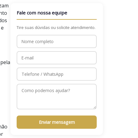
izam
nto
Fale com nossa equipe
dos
 e
Tire suas dúvidas ou solicite atendimento.
 pela
Enviar mensagem
 não
or