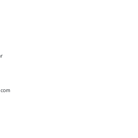
ar
s com