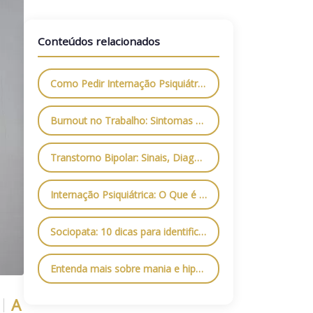
Conteúdos relacionados
Como Pedir Internação Psiquiátrica: O Que Fazer Quando a Família Não Sabe Mais o Que Fazer
Burnout no Trabalho: Sintomas e Como Prevenir Antes Que Seja Tarde
Transtorno Bipolar: Sinais, Diagnóstico e Opções de Tratamento
Internação Psiquiátrica: O Que é e Como Funciona no Brasil?
Sociopata: 10 dicas para identificar um sociopata perto de você
Entenda mais sobre mania e hipomania bipolar
A