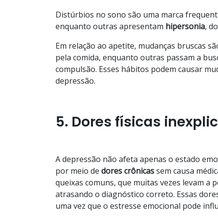
Distúrbios no sono são uma marca frequen
enquanto outras apresentam
hipersonia
, d
Em relação ao apetite, mudanças bruscas s
pela comida, enquanto outras passam a busc
compulsão. Esses hábitos podem causar muda
depressão.
5. Dores físicas inexpli
A depressão não afeta apenas o estado emo
por meio de
dores
crônicas
sem causa médica
queixas comuns, que muitas vezes levam a pe
atrasando o diagnóstico correto. Essas dores
uma vez que o estresse emocional pode infl