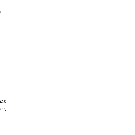
,
a
mas
de,