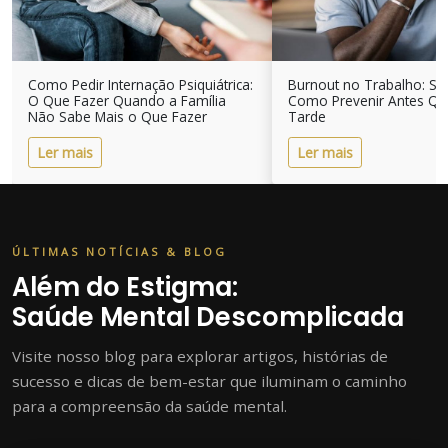
Como Pedir Internação Psiquiátrica:
Burnout no Trabalho: Si
O Que Fazer Quando a Família
Como Prevenir Antes Qu
Não Sabe Mais o Que Fazer
Tarde
Ler mais
Ler mais
ÚLTIMAS NOTÍCIAS & BLOG
Além do Estigma:
Saúde Mental Descomplicada
Visite nosso blog para explorar artigos, histórias de
sucesso e dicas de bem-estar que iluminam o caminho
para a compreensão da saúde mental.