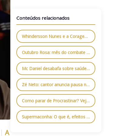
Conteúdos relacionados
Whindersson Nunes e a Coragem de Priorizar a Saúde Mental: O Papel da Internação Psiquiátrica
Outubro Rosa: mês do combate contra o Câncer de Mama
Mc Daniel desabafa sobre saúde mental: entenda o problema e os cuidados necessários
Zé Neto: cantor anuncia pausa na carreira para tratamento da Depressão
Como parar de Procrastinar? Veja algumas dicas que vão te ajudar
Supermaconha: O que é, efeitos colaterais e quais são os riscos
A