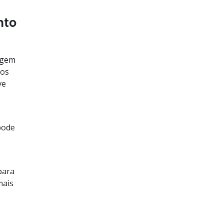
nto
igem
dos
ve
pode
para
mais