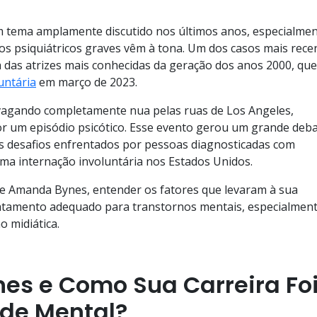
m tema amplamente discutido nos últimos anos, especialme
os psiquiátricos graves vêm à tona. Um dos casos mais rece
das atrizes mais conhecidas da geração dos anos 2000, que
untária
em março de 2023.
 vagando completamente nua pelas ruas de Los Angeles,
r um episódio psicótico. Esse evento gerou um grande deb
s desafios enfrentados por pessoas diagnosticadas com
ma internação involuntária nos Estados Unidos.
 de Amanda Bynes, entender os fatores que levaram à sua
tratamento adequado para transtornos mentais, especialmen
 midiática.
s e Como Sua Carreira Fo
de Mental?