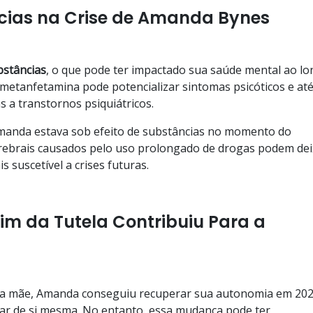
cias na Crise de Amanda Bynes
bstâncias
, o que pode ter impactado sua saúde mental ao l
etanfetamina pode potencializar sintomas psicóticos e at
 a transtornos psiquiátricos.
manda estava sob efeito de substâncias no momento do
erebrais causados pelo uso prolongado de drogas podem dei
s suscetível a crises futuras.
Fim da Tutela Contribuiu Para a
sua mãe, Amanda conseguiu recuperar sua autonomia em 202
idar de si mesma. No entanto, essa mudança pode ter