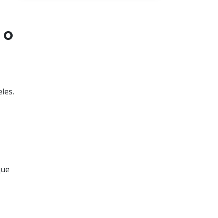
 o
les.
que