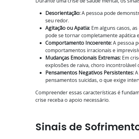
Durante uma crise de saúde mental, os sinai
Desorientação:
A pessoa pode demonstr
seu redor.
Agitação ou Apatia:
Em alguns casos, as
pode se tornar completamente apática e
Comportamento Incoerente:
A pessoa po
comportamentos irracionais e imprevisív
Mudanças Emocionais Extremas:
Em cris
explosões de raiva, choro incontrolável
Pensamentos Negativos Persistentes:
A
pensamentos suicidas, o que exige inter
Compreender essas características é fundam
crise receba o apoio necessário.
Sinais de Sofriment