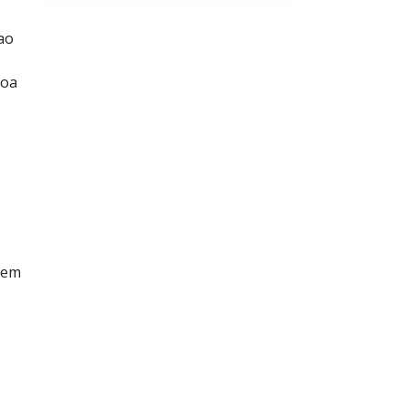
ao
soa
 em