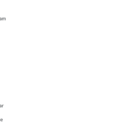
cam
ar
de