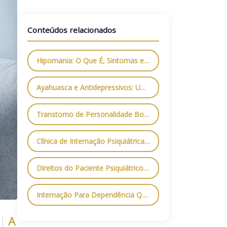
Conteúdos relacionados
Hipomania: O Que É, Sintomas e Como Tratar com Segurança
Ayahuasca e Antidepressivos: Uma Combinação Perigosa
Transtorno de Personalidade Borderline: O Que É, Principais Sintomas e Como Tratar
Clínica de Internação Psiquiátrica em São Paulo: Tudo o Que Você Precisa Saber
Direitos do Paciente Psiquiátrico: O Que a Lei Garante e Como Exigir Respeito
Internação Para Dependência Química: Como Funciona e Quais os Benefícios?
A