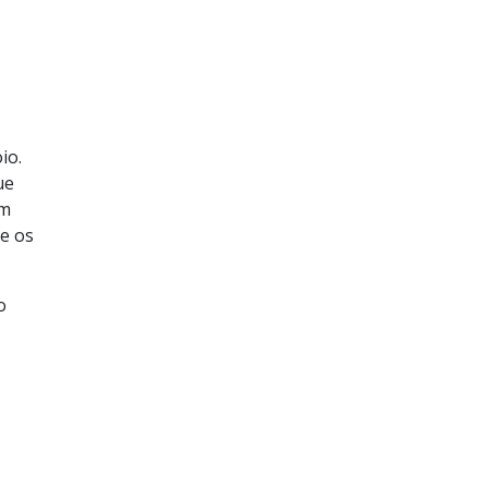
io.
ue
um
re os
o