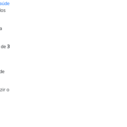
Saúde
dos
a
s de
3
 de
zir o