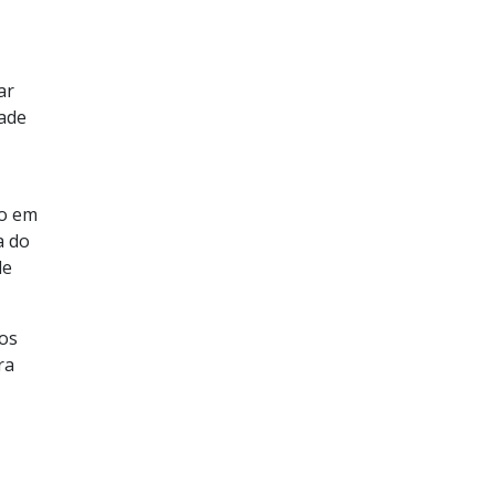
ar
dade
to em
a do
de
 os
ra