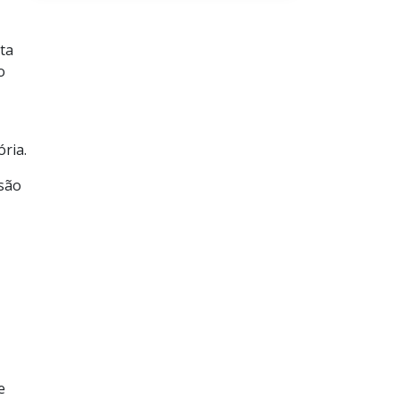
ta
o
ria.
 são
e