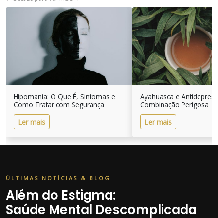
Hipomania: O Que É, Sintomas e
Ayahuasca e Antidepres
Como Tratar com Segurança
Combinação Perigosa
Ler mais
Ler mais
ÚLTIMAS NOTÍCIAS & BLOG
Além do Estigma:
Saúde Mental Descomplicada