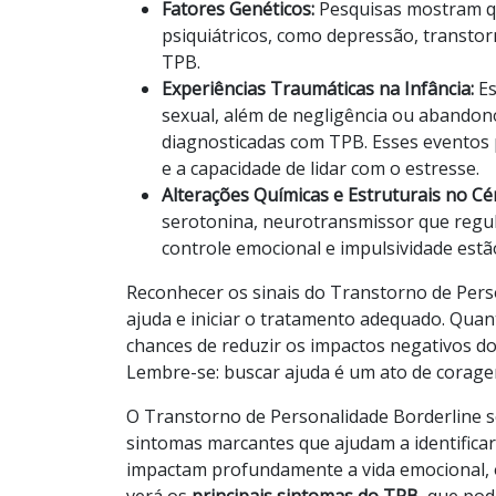
Fatores Genéticos:
Pesquisas mostram que
psiquiátricos, como depressão, transtor
TPB.
Experiências Traumáticas na Infância:
Es
sexual, além de negligência ou abandon
diagnosticadas com TPB. Esses eventos
e a capacidade de lidar com o estresse.
Alterações Químicas e Estruturais no C
serotonina, neurotransmissor que regul
controle emocional e impulsividade estã
Reconhecer os sinais do Transtorno de Per
ajuda e iniciar o tratamento adequado. Quan
chances de reduzir os impactos negativos do 
Lembre-se: buscar ajuda é um ato de corage
O Transtorno de Personalidade Borderline s
sintomas marcantes que ajudam a identificar 
impactam profundamente a vida emocional, o
verá os
principais sintomas do TPB
, que po