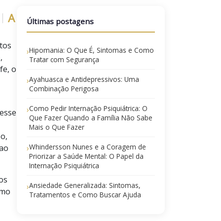
A
Últimas postagens
tos
Hipomania: O Que É, Sintomas e Como
›
,
Tratar com Segurança
fe, o
Ayahuasca e Antidepressivos: Uma
›
Combinação Perigosa
Como Pedir Internação Psiquiátrica: O
›
esse
Que Fazer Quando a Família Não Sabe
Mais o Que Fazer
o,
Whindersson Nunes e a Coragem de
 ao
›
Priorizar a Saúde Mental: O Papel da
Internação Psiquiátrica
os
Ansiedade Generalizada: Sintomas,
›
omo
Tratamentos e Como Buscar Ajuda