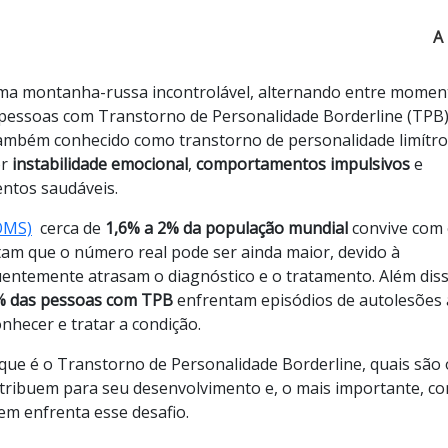
A
ma montanha-russa incontrolável, alternando entre momen
s pessoas com Transtorno de Personalidade Borderline (TPB)
ambém conhecido como transtorno de personalidade limítro
or
instabilidade emocional
,
comportamentos impulsivos
e
entos saudáveis.
OMS)
cerca de
1,6% a 2% da população mundial
convive com 
itam que o número real pode ser ainda maior, devido à
quentemente atrasam o diagnóstico e o tratamento. Além diss
% das pessoas com TPB
enfrentam episódios de autolesões
nhecer e tratar a condição.
que é o Transtorno de Personalidade Borderline, quais são 
ontribuem para seu desenvolvimento e, o mais importante, c
em enfrenta esse desafio.