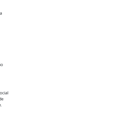
ca
ão
ocial
de
.