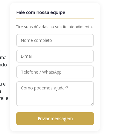
Fale com nossa equipe
Tire suas dúvidas ou solicite atendimento.
a
uma
ando
tre
m
el e
Enviar mensagem