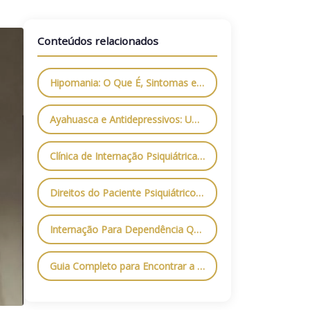
Conteúdos relacionados
Hipomania: O Que É, Sintomas e Como Tratar com Segurança
Ayahuasca e Antidepressivos: Uma Combinação Perigosa
Clínica de Internação Psiquiátrica em São Paulo: Tudo o Que Você Precisa Saber
Direitos do Paciente Psiquiátrico: O Que a Lei Garante e Como Exigir Respeito
Internação Para Dependência Química: Como Funciona e Quais os Benefícios?
Guia Completo para Encontrar a Melhor Clínica de Internação Psiquiátrica em São Paulo