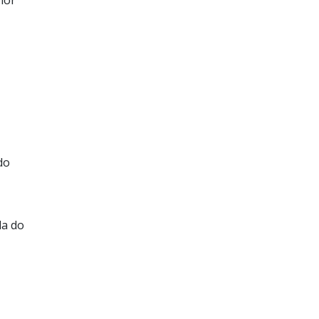
do
da do