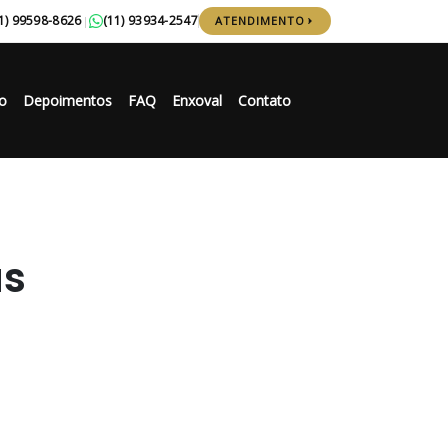
1) 99598-8626
(11) 93934-2547
|
ATENDIMENTO
o
Depoimentos
FAQ
Enxoval
Contato
as