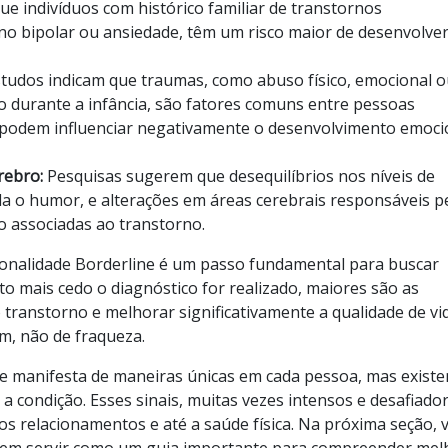
 indivíduos com histórico familiar de transtornos
no bipolar ou ansiedade, têm um risco maior de desenvolver
tudos indicam que traumas, como abuso físico, emocional 
o durante a infância, são fatores comuns entre pessoas
 podem influenciar negativamente o desenvolvimento emoci
érebro:
Pesquisas sugerem que desequilíbrios nos níveis de
a o humor, e alterações em áreas cerebrais responsáveis p
o associadas ao transtorno.
sonalidade Borderline é um passo fundamental para buscar
to mais cedo o diagnóstico for realizado, maiores são as
transtorno e melhorar significativamente a qualidade de vid
m, não de fraqueza.
e manifesta de maneiras únicas em cada pessoa, mas exist
a condição. Esses sinais, muitas vezes intensos e desafiador
s relacionamentos e até a saúde física. Na próxima seção, 
dem servir como um guia importante para compreender mel