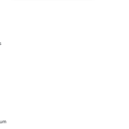
s
 um