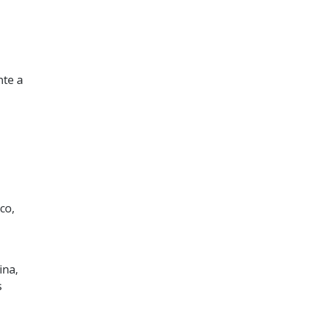
nte a
co,
ina,
s