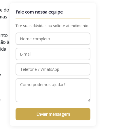
me do
Fale com nossa equipe
omas
Tire suas dúvidas ou solicite atendimento.
ento
ção à
ida
o
e
Enviar mensagem