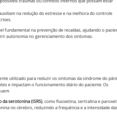
r possíveis traumas ou conflitos internos que possam estar
uxiliam na redução do estresse e na melhora do controle
rises.
 fundamental na prevenção de recaídas, ajudando o pacie
quirir autonomia no gerenciamento dos sintomas.
e utilizado para reduzir os sintomas da síndrome do pâni
ntes e impactam o funcionamento diário do paciente. Os
luem:
o da serotonina (ISRS)
, como fluoxetina, sertralina e paroxet
onina no cérebro, reduzindo a frequência e a intensidade da