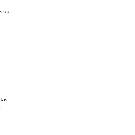
os ou
 das
m