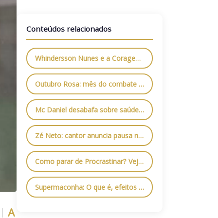
Conteúdos relacionados
Whindersson Nunes e a Coragem de Priorizar a Saúde Mental: O Papel da Internação Psiquiátrica
Outubro Rosa: mês do combate contra o Câncer de Mama
Mc Daniel desabafa sobre saúde mental: entenda o problema e os cuidados necessários
Zé Neto: cantor anuncia pausa na carreira para tratamento da Depressão
Como parar de Procrastinar? Veja algumas dicas que vão te ajudar
Supermaconha: O que é, efeitos colaterais e quais são os riscos
A