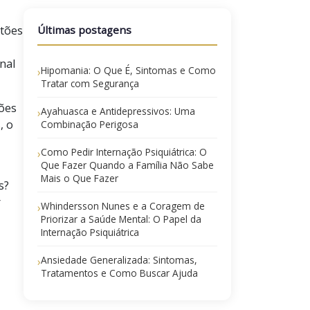
stões
Últimas postagens
nal
Hipomania: O Que É, Sintomas e Como
›
Tratar com Segurança
ções
Ayahuasca e Antidepressivos: Uma
›
, o
Combinação Perigosa
Como Pedir Internação Psiquiátrica: O
›
Que Fazer Quando a Família Não Sabe
Mais o Que Fazer
s?
r
Whindersson Nunes e a Coragem de
›
Priorizar a Saúde Mental: O Papel da
Internação Psiquiátrica
Ansiedade Generalizada: Sintomas,
›
Tratamentos e Como Buscar Ajuda