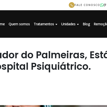
(1
FALE CONOSCO
me
Quem somos
Tratamentos
Unidades
Blog
Remoçã
ador do Palmeiras, Est
pital Psiquiátrico.