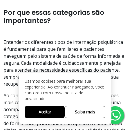
Por que essas categorias são
importantes?
Entender os diferentes tipos de internação psiquiátrica
é fundamental para que familiares e pacientes
naveguem pelo sistema de saúde de forma informada e
segura. Cada modalidade é cuidadosamente planejada
para atender às necessidades específicas do paciente,
sempre respeitando seus direitos e promovendo sua
Usamos cookies para melhorar sua
recuperação.
experiencia. Ao continuar navegando, voce
concorda com nossa politica de
Ao conhecer essas opções, é possível tomar decisões
privacidade.
mais conscientes, reduzindo a ansiedade que costuma
acompanhar momentos de crise. Além disso, essas
Aceitar
Saiba mais
categorias garantem que o tratamento seja conduzido
de forma ética, priorizando não apenas a estabilização