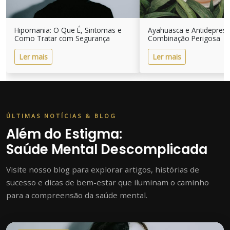
Hipomania: O Que É, Sintomas e
Ayahuasca e Antidepres
Como Tratar com Segurança
Combinação Perigosa
Ler mais
Ler mais
ÚLTIMAS NOTÍCIAS & BLOG
Além do Estigma:
Saúde Mental Descomplicada
Visite nosso blog para explorar artigos, histórias de
sucesso e dicas de bem-estar que iluminam o caminho
para a compreensão da saúde mental.