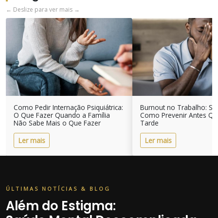
← Deslize para ver mais →
Como Pedir Internação Psiquiátrica:
Burnout no Trabalho: Si
O Que Fazer Quando a Família
Como Prevenir Antes Qu
Não Sabe Mais o Que Fazer
Tarde
Ler mais
Ler mais
ÚLTIMAS NOTÍCIAS & BLOG
Além do Estigma: