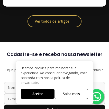
Ver todos os artigos →
Cadastre-se e receba nossa newsletter
Usamos cookies para melhorar sua
Fique por dentro de conteúdos sobre saúde mental, tratamentos e
experiencia. Ao continuar navegando, voce
novidades do Instituto Aron.
concorda com nossa politica de
privacidade.
Aceitar
Saiba mais