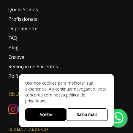
Quem Somos
Profissionais
Depoimentos
FAQ
Blog
Enxoval
Remoção de Pacientes
Política de Privacidade
Usamos cookies para melhorar sua
experiencia. Ao continuar navegando, voce
REDES SOCIAIS
concorda com nossa politica de
privacidade.
Aceitar
Saiba mais
IDIOMA / LANGUAGE