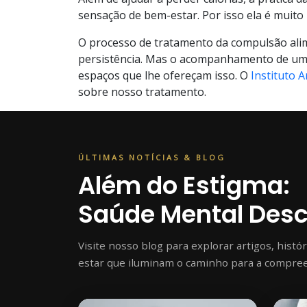
sensação de bem-estar. Por isso ela é muit
O processo de tratamento da compulsão alime
persistência. Mas o acompanhamento de uma
espaços que lhe ofereçam isso. O
Instituto 
sobre nosso tratamento.
ÚLTIMAS NOTÍCIAS & BLOG
Além do Estigma:
Saúde Mental Des
Visite nosso blog para explorar artigos, histó
estar que iluminam o caminho para a compre