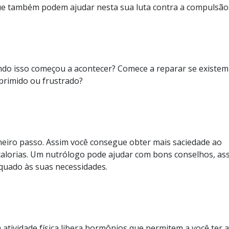
ue também podem ajudar nesta sua luta contra a compulsão
do isso começou a acontecer? Comece a reparar se existem
eprimido ou frustrado?
imeiro passo. Assim você consegue obter mais saciedade ao
lorias. Um nutrólogo pode ajudar com bons conselhos, as
quado às suas necessidades.
a atividade física libera hormônios que permitem a você ter a