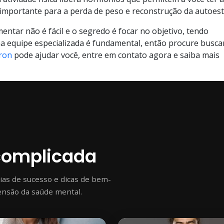
o importante para a perda de peso e reconstrução da autoes
ntar não é fácil e o segredo é focar no objetivo, tendo
 equipe especializada é fundamental, então procure busca
Aron
pode ajudar você, entre em contato agora e saiba mais
complicada
rias de sucesso e dicas de bem-
ensão da saúde mental.