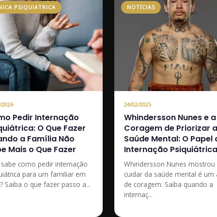
NICA PSIQUIATRICA
NOTÍCIAS
/2026
24/02/2025
o Pedir Internação
Whindersson Nunes e a
quiátrica: O Que Fazer
Coragem de Priorizar 
ndo a Família Não
Saúde Mental: O Papel 
e Mais o Que Fazer
Internação Psiquiátric
sabe como pedir internação
Whindersson Nunes mostrou
uiátrica para um familiar em
cuidar da saúde mental é um 
e? Saiba o que fazer passo a...
de coragem. Saiba quando a
internaç...