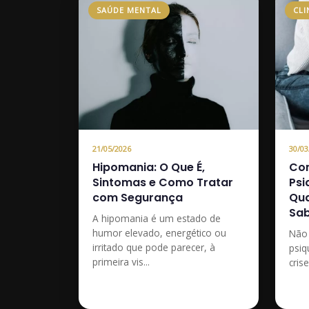
SAÚDE MENTAL
CLI
21/05/2026
30/03
Hipomania: O Que É,
Com
Sintomas e Como Tratar
Psi
com Segurança
Qua
Sab
A hipomania é um estado de
humor elevado, energético ou
Não 
irritado que pode parecer, à
psiq
primeira vis...
cris