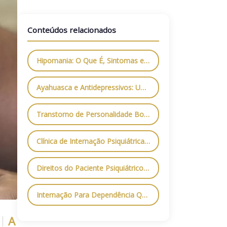
Conteúdos relacionados
Hipomania: O Que É, Sintomas e Como Tratar com Segurança
Ayahuasca e Antidepressivos: Uma Combinação Perigosa
Transtorno de Personalidade Borderline: O Que É, Principais Sintomas e Como Tratar
Clínica de Internação Psiquiátrica em São Paulo: Tudo o Que Você Precisa Saber
Direitos do Paciente Psiquiátrico: O Que a Lei Garante e Como Exigir Respeito
Internação Para Dependência Química: Como Funciona e Quais os Benefícios?
A