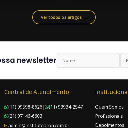
Ver todos os artigos →
ssa newsletter
Central de Atendimento
Instituciona
(11) 99598-8626
|
(11) 93934-2547
Quem Somos
(21) 97146-6603
Profissionais
Depoimentos
admin@institutoaron.com.br