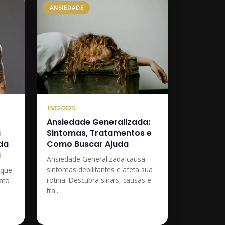
ANSIEDADE
15/02/2025
Ansiedade Generalizada:
a
Sintomas, Tratamentos e
da
Como Buscar Ajuda
a
Ansiedade Generalizada causa
sintomas debilitantes e afeta sua
 que
rotina. Descubra sinais, causas e
ato
tra...