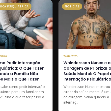
NICA PSIQUIATRICA
NOTÍCIAS
/2026
24/02/2025
o Pedir Internação
Whindersson Nunes e a
quiátrica: O Que Fazer
Coragem de Priorizar 
ndo a Família Não
Saúde Mental: O Papel 
e Mais o Que Fazer
Internação Psiquiátric
sabe como pedir internação
Whindersson Nunes mostrou
uiátrica para um familiar em
cuidar da saúde mental é um 
e? Saiba o que fazer passo a...
de coragem. Saiba quando a
internaç...