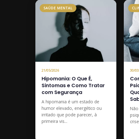
SAÚDE MENTAL
CLI
21/05/2026
30/03
Hipomania: O Que É,
Com
Sintomas e Como Tratar
Psi
com Segurança
Qua
Sab
A hipomania é um estado de
humor elevado, energético ou
Não 
irritado que pode parecer, à
psiq
primeira vis...
cris