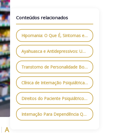
Conteúdos relacionados
Hipomania: O Que É, Sintomas e Como Tratar com Segurança
Ayahuasca e Antidepressivos: Uma Combinação Perigosa
Transtorno de Personalidade Borderline: O Que É, Principais Sintomas e Como Tratar
Clínica de Internação Psiquiátrica em São Paulo: Tudo o Que Você Precisa Saber
Direitos do Paciente Psiquiátrico: O Que a Lei Garante e Como Exigir Respeito
Internação Para Dependência Química: Como Funciona e Quais os Benefícios?
A