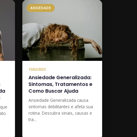
ANSIEDADE
15/02/2025
Ansiedade Generalizada:
a
Sintomas, Tratamentos e
da
Como Buscar Ajuda
a
Ansiedade Generalizada causa
sintomas debilitantes e afeta sua
 que
rotina. Descubra sinais, causas e
ato
tra...