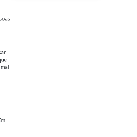
ssoas
sar
que
 mal
 Em