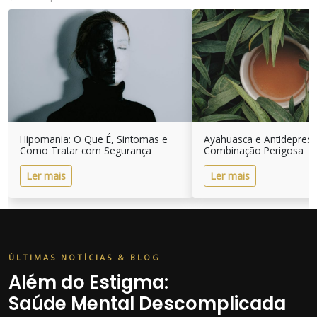
Hipomania: O Que É, Sintomas e
Ayahuasca e Antidepres
Como Tratar com Segurança
Combinação Perigosa
Ler mais
Ler mais
ÚLTIMAS NOTÍCIAS & BLOG
Além do Estigma:
Saúde Mental Descomplicada