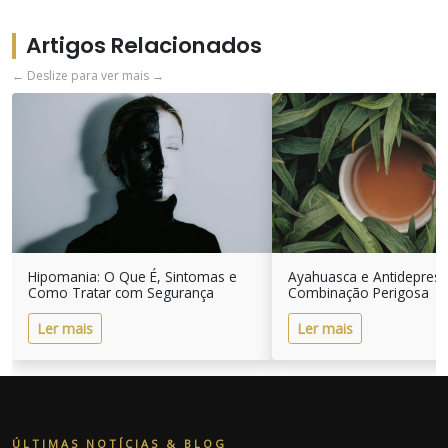
Artigos Relacionados
← Deslize para ver mais →
Hipomania: O Que É, Sintomas e
Ayahuasca e Antidepres
Como Tratar com Segurança
Combinação Perigosa
Ler mais
Ler mais
ÚLTIMAS NOTÍCIAS & BLOG