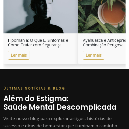
Hipomania: O Que É, Sintomas e
Ayahuasca e Antidepres
Como Tratar com Segurança
Combinação Perigosa
Ler mais
Ler mais
ÚLTIMAS NOTÍCIAS & BLOG
Além do Estigma:
Saúde Mental Descomplicada
Visite nosso blog para explorar artigos, histórias de
sucesso e dicas de bem-estar que iluminam o caminho