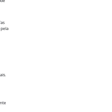
úde
fas
 pela
ais.
ente