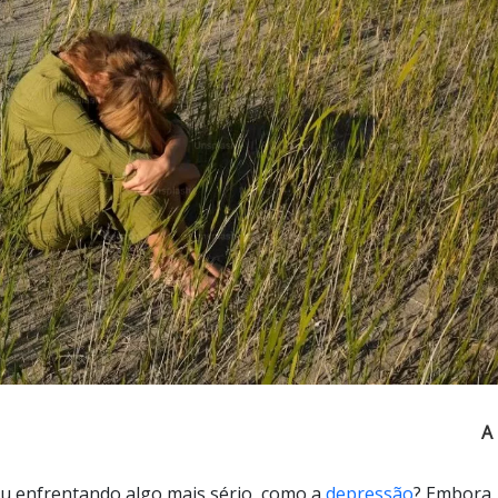
A
ou enfrentando algo mais sério, como a
depressão
? Embora