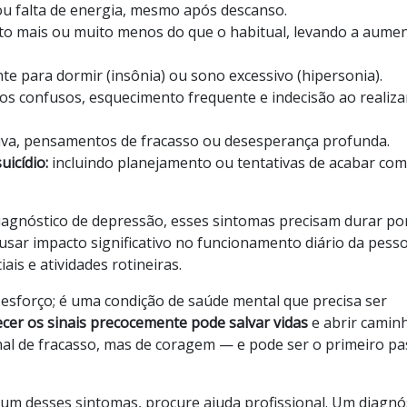
u falta de energia, mesmo após descanso.
o mais ou muito menos do que o habitual, levando a aume
nte para dormir (insônia) ou sono excessivo (hipersonia).
 confusos, esquecimento frequente e indecisão ao realiza
iva, pensamentos de fracasso ou desesperança profunda.
icídio:
incluindo planejamento ou tentativas de acabar com
iagnóstico de depressão, esses sintomas precisam durar po
usar impacto significativo no funcionamento diário da pesso
is e atividades rotineiras.
esforço; é uma condição de saúde mental que precisa ser
cer os sinais precocemente pode salvar vidas
e abrir camin
nal de fracasso, mas de coragem — e pode ser o primeiro p
m desses sintomas, procure ajuda profissional. Um diagnó