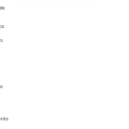
 de
os
s.
mo
ento