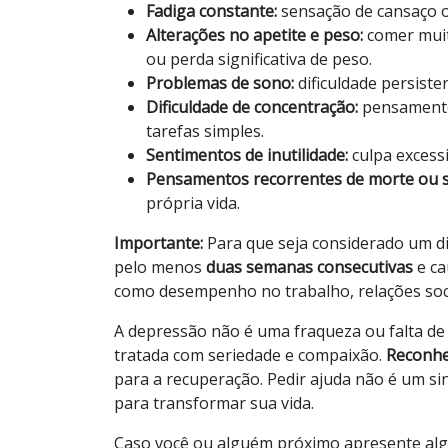
Fadiga constante:
sensação de cansaço o
Alterações no apetite e peso:
comer muit
ou perda significativa de peso.
Problemas de sono:
dificuldade persiste
Dificuldade de concentração:
pensamentos
tarefas simples.
Sentimentos de inutilidade:
culpa excess
Pensamentos recorrentes de morte ou su
própria vida.
Importante:
Para que seja considerado um d
pelo menos
duas semanas consecutivas
e ca
como desempenho no trabalho, relações socia
A depressão não é uma fraqueza ou falta de 
tratada com seriedade e compaixão.
Reconhe
para a recuperação. Pedir ajuda não é um si
para transformar sua vida.
Caso você ou alguém próximo apresente algu