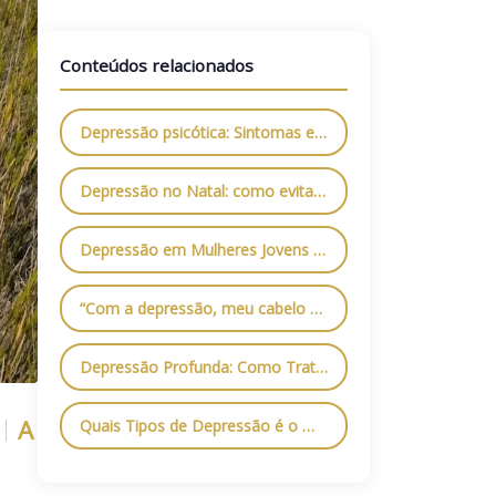
Conteúdos relacionados
Depressão psicótica: Sintomas e tratamentos
Depressão no Natal: como evitar o sentimento de tristeza?
Depressão em Mulheres Jovens no Brasil: Um Olhar Profundo para o Setembro Amarelo
“Com a depressão, meu cabelo caiu todo, tive alopecia”, conta influenciadora
Depressão Profunda: Como Tratar a Doença?
A
Quais Tipos de Depressão é o Mais Grave?