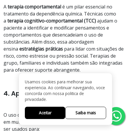
A
terapia comportamental
é um pilar essencial no
tratamento da dependência química. Técnicas como
a
terapia cognitivo-comportamental (TCC)
ajudam o
paciente a identificar e modificar pensamentos e
comportamentos que desencadeiam o uso de
substâncias. Além disso, essa abordagem
ensina
estratégias práticas
para lidar com situações de
risco, como estresse ou pressão social. Terapias de
grupo, familiares e individuais também são integradas
para oferecer suporte abrangente.
Usamos cookies para melhorar sua
experiencia. Ao continuar navegando, voce
4. Apoio Medicamentoso
concorda com nossa politica de
privacidade.
Aceitar
Saiba mais
O uso de medicamentos é uma ferramenta importante
em muitos casos de dependência química. Eles podem
ser usados para: